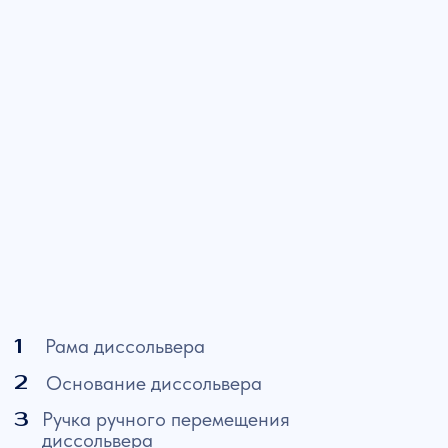
момента на фрезе. Характеристики двигателя
напрямую зависят от условий эксплуатации.
Ивановский Механический Завод комплектует
диссольверы двигателями мощность до 90 кВт. Так
же, по желанию заказчика диссольвер может
комплектоваться взрывозащищенным
электродвигателем.
Мешалка и фреза
В основном варианте диссольвер комплектуется
быстроходной фрезерной мешалкой. Для
быстрого получения результата в зависимости
компонентов смеси и технологии фреза для
диссольвера может иметь различную форму и
диаметр. С учетом задач клиента и параметров
перемешиваемых веществ Ивановский
Механический Завод комплектует диссольверы
одной или двумя мешалками. К основной
быстроходной фрезерной добавляется тихоходная
рамная. Это позволяет повысить качество
конечного продукта.
Емкость для приготовления состава
В емкости происходит процесс приготовления
смеси. В зависимости от технических
характеристик диссольвера и задач емкости могут
быть различными по объему и быть изготовлены из
пластика, нержавеющей стали или других