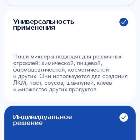
Конкурентоспособная
цена
Российское производство позволяет
предлагать выгодные условия без
переплат за бренд. Бизнес получает
качественное оборудование с экономией
до 30−40% по сравнению с импортом
Узнайте цену
диссольвера для вашего