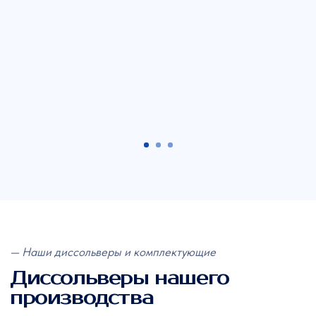
наполнения емкости отвечает оператор, так и
в автоматическом режиме, когда с помощью
электронных весов настраивается подача
необходимого количества продуктов.
Производственный процесс устроен таким
образом, что сухие компоненты добавляются
в готовую жидкость. Это позволяет снизить
риски образования мертвых зон и налипания
сухих веществ на стенки емкости.
02
После наполнение емкости происходит
включение диссольвера и выбор скорости
вращения фрезы. Этот этап обычно
фиксирован по времени в зависимости от
технологии приготовления смеси. На этом
этапе происходит измельчение компонентов и
создание однородной массы по всему объему
емкости.
03
Внесение дополнительных наполнителей в
смесь и их перемешивание. Дополнительными
наполнителями зачастую выступают
красители и пигменты.