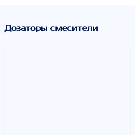
— О компании
Ивановский Механический
Завод —
лидер по производству
оборудования
для композитных
материалов
Мы специализируемся на проектировании
и выпуске диссольверов, которые идеально
соответствуют потребностям вашего бизнеса.
Обеспечиваем полный цикл
обслуживания — от проектирования
до эксплуатации, гарантируя
эффективность и долгосрочную работу
нашего оборудования.