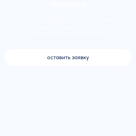
значительно упрощает процесс
внедрения
Обучение персонала
Мы не только поставляем
оборудование, но и обучаем ваших
сотрудников работе с ним, что
позволяет ускорить процесс внедрения
и повысить эффективность
эксплуатации
— Отзывы
«Внедрение диссольверов
позволило нам сократить
производственный цикл
нашей продукции,