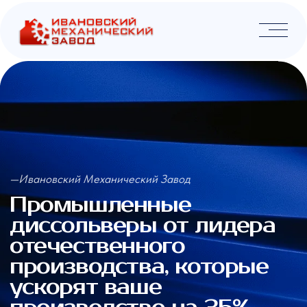
—Ивановский Механический Завод
Промышленные
диссольверы от лидера
отечественного
производства, которые
ускорят ваше
производство на 35%
Проектируем и производим промышленные
миксеры под ваши задачи с доставкой по
России и миру, с полным циклом
обслуживания