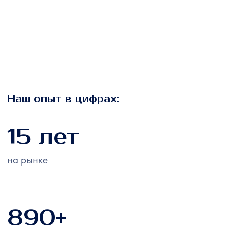
mail@iv-mashzavod.ru
© 2010-2026 Ивановский Механический Завод
Политика конфиденциальности
Разработка сайта NGwebdesign