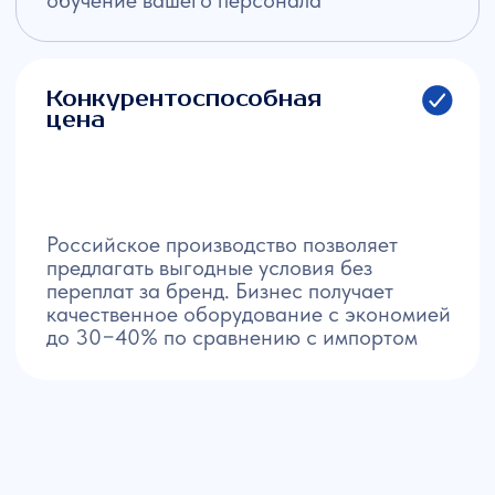
диссольвера
Рама диссольвера
1
Основание диссольвера
2
Ручка ручного перемещения
3
диссольвера
Каретка
4
Редуктор поднятия-опускания
5
мешалки
Мотор-редуктор мешалки
6