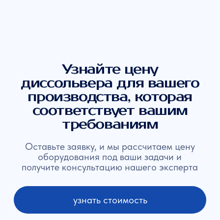
Вал
7
Импеллер мешалки
8
Подъемные ролики
9
Щит управления
10