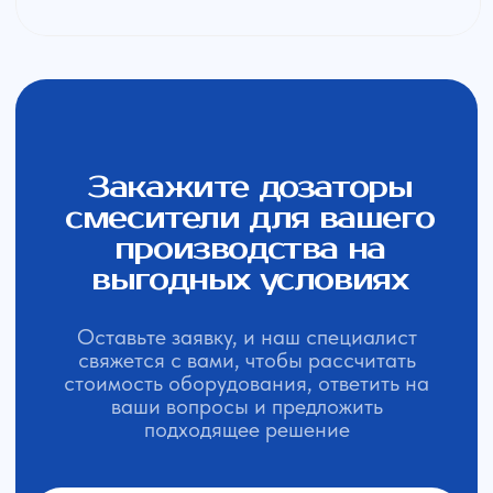
Наш опыт в цифрах:
15 лет
на рынке
890+
выпущено оборудования
387+
партнеров