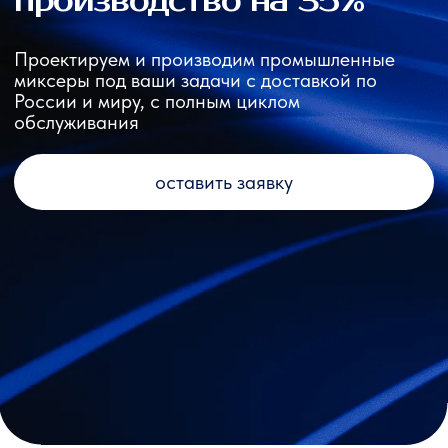
оставить заявку
— Мы предлагаем
Промышленные
диссольверы — мощные
миксеры для смешивания
материалов средней
твёрдости в жидких средах
Наши клиенты
Это предприятия химической, пищевой,
фармацевтической, косметической и других