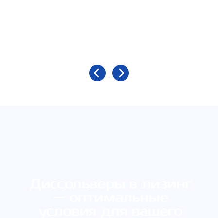
Мы разрабатываем высокоэффективные
и экономичные диссольверы, которые
идеально подходят для ваших
производственных процессов
Современные
производственные мощности
Наша современная производственная база
позволяет выпускать диссольверы любых
размеров и типов, обеспечивая гибкость и
высокое качество продукции
От производства до
монтажа и обслуживания
Мы обеспечиваем доставку, сборку,
настройку и запуск оборудования, что